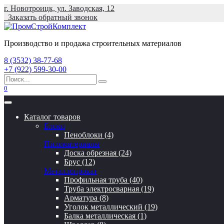
Перейти
г. Новотроицк, ул. Заводская, 12
к
Заказать обратный звонок
содержанию
Производство и продажа строительных материалов
8 (3532) 38-77-68
+7 (922) 599-30-00
Search
for:
0
Каталог товаров
Блоки
Пеноблоки (4)
Пиломатериалы
Доска обрезная (24)
Брус (12)
Металлопрокат
Профильная труба (40)
Труба электросварная (19)
Арматура (8)
Уголок металлический (19)
Балка металлическая (1)