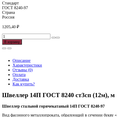
Стандарт
ГОСТ 8240-97
Страна
Россия
1205,40
₽
Количество
товара
В корзину
Швеллер
14П
ГОСТ
8240
Описание
ст3сп
Характеристики
(12м),
Отзывы (0)
м
Оплата
Доставка
Как купить?
Швеллер 14П ГОСТ 8240 ст3сп (12м), м
Швеллер стальной горячекатаный 14П ГОСТ 8240-97
Вид фасонного металлопроката, образующий в сечении букву «