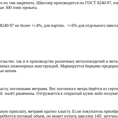
 их там закрепить. Швеллер производится по ГОСТ 8240-97, из
ые 300 тонн проката.
40-97 не более +/-4%, для партии, +/-6% для отдельного швелле
ельстве, так и в производстве различных металлоизделий и мет
венных инженерных конструкций. Маркируется бирками предприя
ью копия.
сту, погонными метрами. Вес погонного метра берётся из сертиф
ий налёт ржавчины. Отгружается в открытый кузов либо полуваг
ьную приплату, метрами кратно хлысту. Если покупатель приобр
 требуется оптовый объем, он может купить швеллер 14П штучно