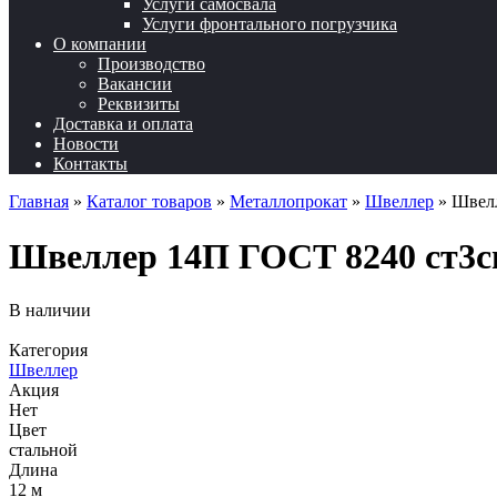
Услуги самосвала
Услуги фронтального погрузчика
О компании
Производство
Вакансии
Реквизиты
Доставка и оплата
Новости
Контакты
Главная
»
Каталог товаров
»
Металлопрокат
»
Швеллер
»
Швелл
Швеллер 14П ГОСТ 8240 ст3сп
В наличии
Категория
Швеллер
Акция
Нет
Цвет
стальной
Длина
12 м