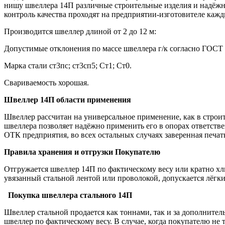
нишу швеллера 14П различные строительные изделия и надёжно
контроль качества проходят на предприятии-изготовителе кажд
Производится швеллер длиной от 2 до 12 м:
Допустимые отклонения по массе швеллера г/к согласно ГОСТ 82
Марка стали ст3пс; ст3сп5; Ст1; Ст0.
Свариваемость хорошая.
Швеллер 14П области применения
Швеллер рассчитан на универсальное применение, как в строит
швеллера позволяет надёжно применить его в опорах ответст
ОТК предприятия, во всех остальных случаях заверенная печат
Правила хранения и отгрузки Покупателю
Отгружается швеллер 14П по фактическому весу или кратно хлы
увязанный стальной лентой или проволокой, допускается лёгк
Покупка швеллера стального 14П
Швеллер стальной продается как тоннами, так и за дополнител
швеллер по фактическому весу. В случае, когда покупателю не